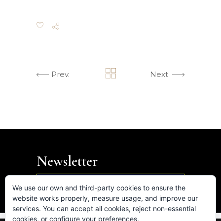
Prev.
Next
Newsletter

We use our own and third-party cookies to ensure the
website works properly, measure usage, and improve our
services. You can accept all cookies, reject non-essential
cookies, or configure your preferences.