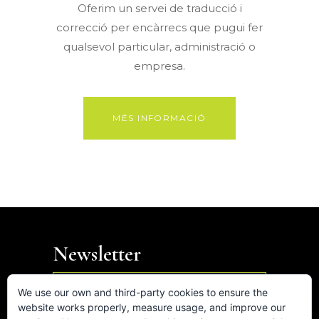
Oferim un servei de traducció i
correcció per encàrrecs que pugui fer
qualsevol particular, administració o
empresa.
MÉS INFORMACIÓ
Newsletter

We use our own and third-party cookies to ensure the
website works properly, measure usage, and improve our