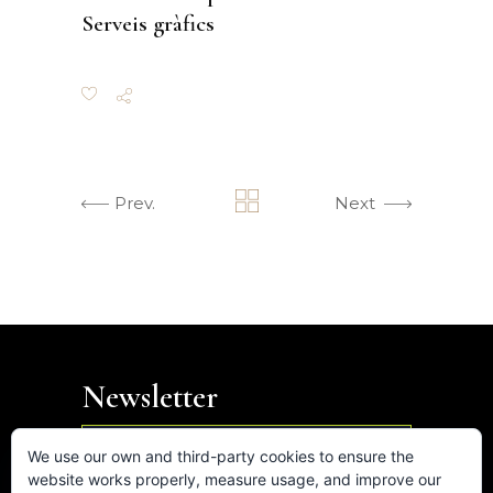
Serveis gràfics
Prev.
Next
Newsletter

We use our own and third-party cookies to ensure the
website works properly, measure usage, and improve our