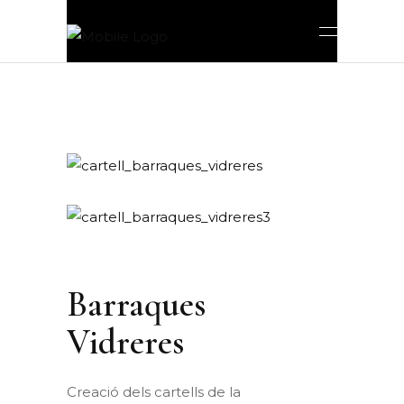
Barraques
Vidreres
Creació dels cartells de la