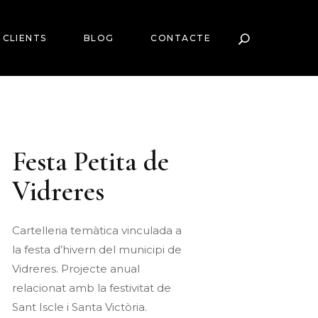
CLIENTS
BLOG
CONTACTE
Festa Petita de
Vidreres
Cartelleria temàtica vinculada a
la festa d’hivern del municipi de
Vidreres. Projecte anual
relacionat amb la festivitat de
Sant Iscle i Santa Victòria.