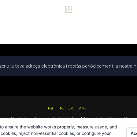
FB.
IN.
LK.
VM.
e les Corts Catalanes 5-7, 08731 Sant Cugat del Vallès (Barc
 to ensure the website works properly, measure usage, and
hola@intus.cat
· Tel. 93.545.87.75
Acc
cookies, reject non-essential cookies, or configure your