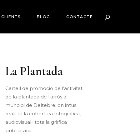
CLIENTS
BLOG
CONTACTE
La Plantada
Cartell de promoció de l’activitat
de la plantada de l’arròs al
muncipi de Deltebre, on intus
realitza la cobertura fotogràfica,
audiovisual i tota la gràfica
publicitària.