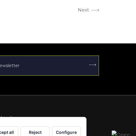
Next

elona)
ept all
Reject
Configure