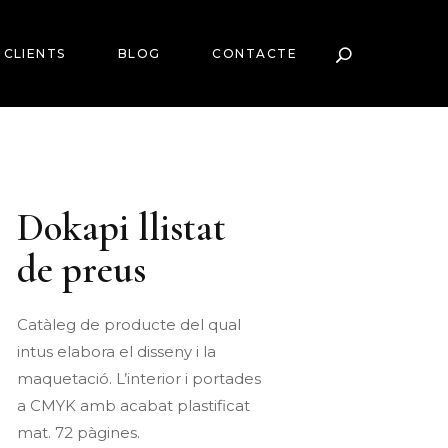
CLIENTS
BLOG
CONTACTE
Dokapi llistat
de preus
Catàleg
de
producte
del
qual
intus
elabora el
disseny
i la
maquetació
.
L’interior
i
portades
a CMYK
amb
acabat
plastificat
mat.
72
pàgines
.