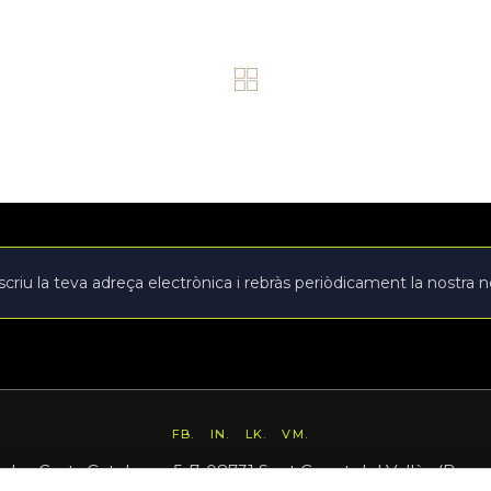
FB.
IN.
LK.
VM.
e les Corts Catalanes 5-7, 08731 Sant Cugat del Vallès (Barc