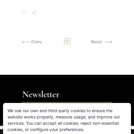
Prev.
Next
Newsletter

We use our own and third-party cookies to ensure the
website works properly, measure usage, and improve our
services. You can accept all cookies, reject non-essential
cookies, or configure your preferences.