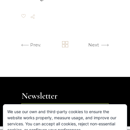
Prev.
Next
Newsletter

We use our own and third-party cookies to ensure the
website works properly, measure usage, and improve our
services. You can accept all cookies, reject non-essential
cookies, or configure your preferences.