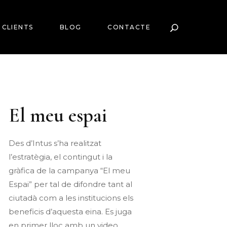
CLIENTS
BLOG
CONTACTE
El meu espai
Des d’Intus s’ha realitzat
l’estratègia, el contingut i la
gràfica de la campanya “El meu
Espai” per tal de difondre tant al
ciutadà com a les institucions els
beneficis d’aquesta eina. Es juga
en primer lloc amb un video