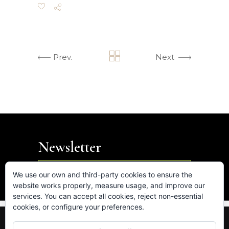
Prev.
Next
Newsletter

We use our own and third-party cookies to ensure the
website works properly, measure usage, and improve our
services. You can accept all cookies, reject non-essential
cookies, or configure your preferences.
FB.
IN.
LK.
VM.