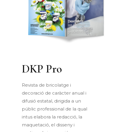
DKP Pro
Revista de
bricolatge
i
decoració
de
caràcter
anual i
difusió
estatal, dirigida a un
públic
professional de la
qual
intus
elabora la
redacció
, la
maquetació
, el
disseny
i