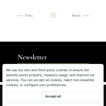
Prev.
Next
Newsletter

We use our own and third-party cookies to ensure the
website works properly, measure usage, and improve our
services. You can accept all cookies, reject non-essential
cookies, or configure your preferences.
FB.
IN.
LK.
VM.
Accept all
Av. de les Corts Catalanes 5-7, 08731 Sant Cugat