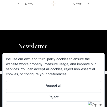
Prev.
Next
Newsletter

We use our own and third-party cookies to ensure the
website works properly, measure usage, and improve our
services. You can accept all cookies, reject non-essential
cookies, or configure your preferences.
FB.
IN.
LK.
VM.
Accept all
Av. de les Corts Catalanes 5-7, 08731 Sant Cugat
Reject
del Vallès (Barcelona)
hola@intus.cat
· Tel. 93.545.87.75