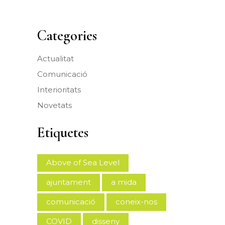
Categories
Actualitat
Comunicació
Interioritats
Novetats
Etiquetes
Above of Sea Level
ajuntament
a mida
comunicació
coneix-nos
COVID
disseny