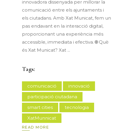
innovadora dissenyada per millorar la
comunicació entre els ajuntaments i
els ciutadans. Amb Xat Municat, fem un
pas endavant en la interacció digital,
proporcionant una experiència més
accessible, immediata i efectiva. 🌐 Què
és Xat Municat? Xat
Tags:
comunicació
innovació
participació ciutadana
smart cities
tecnologia
XatMunnicat
READ MORE