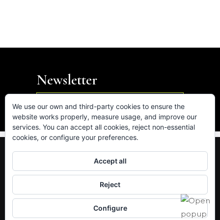
Newsletter

We use our own and third-party cookies to ensure the
website works properly, measure usage, and improve our
services. You can accept all cookies, reject non-essential
cookies, or configure your preferences.
FB.
IN.
LK.
VM.
Accept all
Av. de les Corts Catalanes 5-7, 08731 Sant Cugat
Reject
del Vallès (Barcelona)
hola@intus.cat
· Tel. 93.545.87.75
Configure