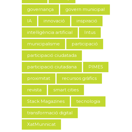
governança
govern municipal
IA
innovació
inspiració
intel·ligència artificial
Intus
municipalisme
participació
participació ciudatada
participació ciutadana
PIMES
proximitat
recursos gràfics
revista
smart cities
Stack Magazines
tecnologia
transformació digital
XatMunnicat