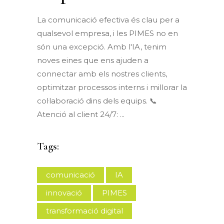
La comunicació efectiva és clau per a
qualsevol empresa, i les PIMES no en
són una excepció. Amb l'IA, tenim
noves eines que ens ajuden a
connectar amb els nostres clients,
optimitzar processos interns i millorar la
col·laboració dins dels equips. 📞
Atenció al client 24/7:
Tags:
comunicació
IA
innovació
PIMES
transformació digital