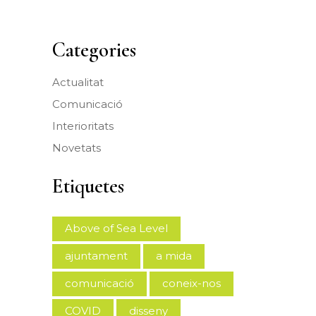
Categories
Actualitat
Comunicació
Interioritats
Novetats
Etiquetes
Above of Sea Level
ajuntament
a mida
comunicació
coneix-nos
COVID
disseny