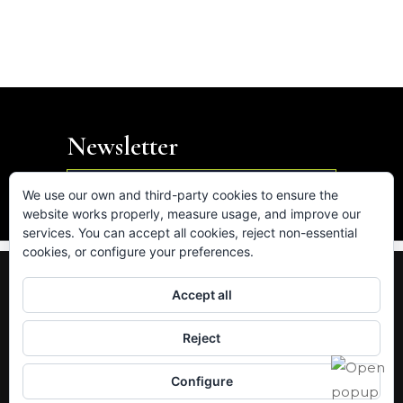
Newsletter

We use our own and third-party cookies to ensure the
website works properly, measure usage, and improve our
services. You can accept all cookies, reject non-essential
cookies, or configure your preferences.
FB.
IN.
LK.
VM.
Accept all
Av. de les Corts Catalanes 5-7, 08731 Sant Cugat
Reject
del Vallès (Barcelona)
hola@intus.cat
· Tel. 93.545.87.75
Configure