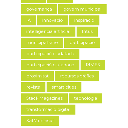
governança
govern municipal
IA
innovació
inspiració
intel·ligència artificial
Intus
municipalisme
participació
participació ciudatada
participació ciutadana
PIMES
proximitat
recursos gràfics
revista
smart cities
Stack Magazines
tecnologia
transformació digital
XatMunnicat