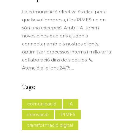
La comunicació efectiva és clau per a
qualsevol empresa, i les PIMES no en
són una excepció. Amb l'IA, tenim
noves eines que ens ajuden a
connectar amb els nostres clients,
optimitzar processos interns i millorar la
col·laboració dins dels equips. 📞
Atenció al client 24/7:
Tags:
comunicació
IA
innovació
PIMES
transformació digital