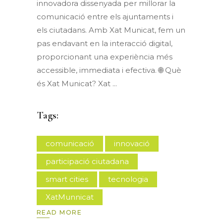
innovadora dissenyada per millorar la
comunicació entre els ajuntaments i
els ciutadans. Amb Xat Municat, fem un
pas endavant en la interacció digital,
proporcionant una experiència més
accessible, immediata i efectiva. 🌐 Què
és Xat Municat? Xat
Tags:
comunicació
innovació
participació ciutadana
smart cities
tecnologia
XatMunnicat
READ MORE