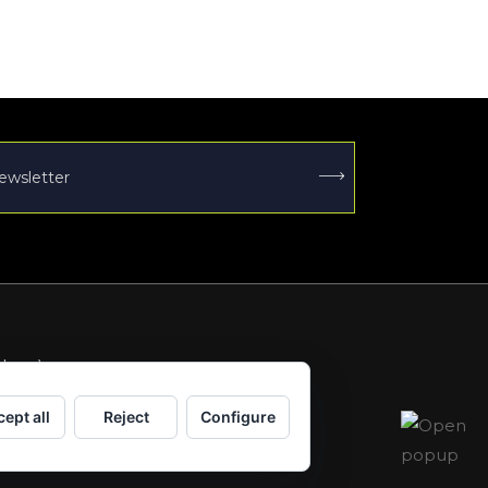

elona)
ept all
Reject
Configure