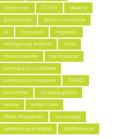
coneix-nos
COVID
disseny
governança
govern municipal
IA
innovació
inspiració
intel·ligència artificial
Intus
municipalisme
participació
participació ciudatada
participació ciutadana
PIMES
proximitat
recursos gràfics
revista
smart cities
Stack Magazines
tecnologia
transformació digital
XatMunnicat