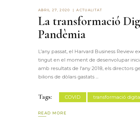
ABRIL 27, 2020
ACTUALITAT
La transformació Digit
Pandèmia
L’any passat, el Harvard Business Review ex
tingut en el moment de desenvolupar inicia
amb resultats de l'any 2018, els directors 
bilions de dòlars gastats
Tags:
COVID
transformació digita
READ MORE