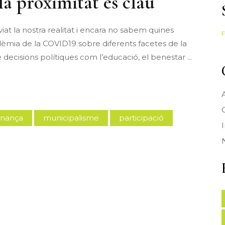
a proximitat és clau
at la nostra realitat i encara no sabem quines
F
èmia de la COVID19 sobre diferents facetes de la
e decisions polítiques com l’educació, el benestar
A
rnança
municipalisme
participació
I