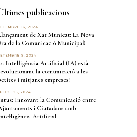
Últimes publicacions
SETEMBRE 16, 2024
Llançament de Xat Municat: La Nova
Era de la Comunicació Municipal!
SETEMBRE 9, 2024
La Intel·ligència Artificial (IA) està
revolucionant la comunicació a les
petites i mitjanes empreses!
ULIOL 25, 2024
Intus: Innovant la Comunicació entre
Ajuntaments i Ciutadans amb
Intel·ligència Artificial