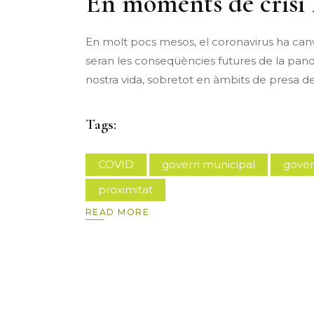
En moments de crisi l
En molt pocs mesos, el coronavirus ha canvi
seran les conseqüències futures de la pand
nostra vida, sobretot en àmbits de presa d
Tags:
COVID
govern municipal
gove
proximitat
READ MORE