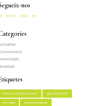
Segueix-nos
B.
INSTA.
LINK.
VM.
Categories
ctualitat
Comunicació
nterioritats
Novetats
Etiquetes
Above of Sea Level
ajuntament
a mida
comunicació