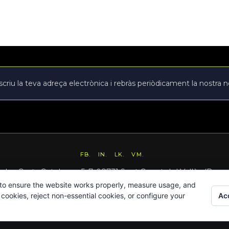
FB.
IN.
LK.
VM.
e les Corts Catalanes 5-7, 08731 Sant Cugat del Vallès (Barc
 to ensure the website works properly, measure usage, and
hola@intus.cat
· Tel. 93.545.87.75
Acc
cookies, reject non-essential cookies, or configure your